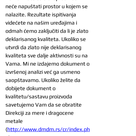
neće napuštati prostor u kojem se 
nalazite. Rezultate ispitivanja 
videćete na našim uređajima i 
odmah ćemo zaključiti da li je zlato 
deklarisanog kvaliteta. Ukoliko se 
utvrdi da zlato nije deklarisanog 
kvaliteta sve dalje aktivnosti su na 
Vama. Mi ne izdajemo dokument o 
izvršenoj analizi već ga usmeno 
saopštavamo. Ukoliko želite da 
dobijete dokument o 
kvalitetu/sastavu proizvoda 
savetujemo Vam da se obratite 
Direkciji za mere i dragocene 
metale 
(
http://www.dmdm.rs/cr/index.ph