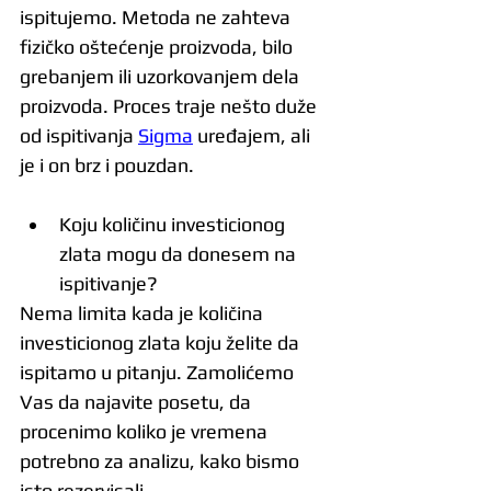
ispitujemo. Metoda ne zahteva 
fizičko oštećenje proizvoda, bilo 
grebanjem ili uzorkovanjem dela 
proizvoda. Proces traje nešto duže 
od ispitivanja 
Sigma
 uređajem, ali 
je i on brz i pouzdan.
Koju količinu investicionog 
zlata mogu da donesem na 
ispitivanje?
Nema limita kada je količina 
investicionog zlata koju želite da 
ispitamo u pitanju. Zamolićemo 
Vas da najavite posetu, da 
procenimo koliko je vremena 
potrebno za analizu, kako bismo 
isto rezervisali. 