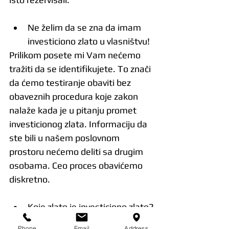
Ne želim da se zna da imam 
investiciono zlato u vlasništvu!
Prilikom posete mi Vam nećemo 
tražiti da se identifikujete. To znači 
da ćemo testiranje obaviti bez 
obaveznih procedura koje zakon 
nalaže kada je u pitanju promet 
investicionog zlata. Informaciju da 
ste bili u našem poslovnom 
prostoru nećemo deliti sa drugim 
osobama. Ceo proces obavićemo 
diskretno.
Koje zlato je investiciono zlato?
Više o investicionom zlatu možete 
Phone
Email
Address