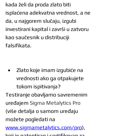
kada želi da proda zlato biti 
isplaćena adekvatna vrednost, a ne 
da, u najgorem slučaju, izgubi 
investirani kapital i završi u zatvoru 
kao saučesnik u distribuciji 
falsifikata. 
Zlato koje imam izgubiće na 
vrednosti ako ga otpakujete 
tokom ispitivanja?
Testiranje obavljamo savremenim 
uređajem 
Sigma Metalytics Pro
(više detalja o samom uređaju 
možete pogledati na
www.sigmametalytics.com/pro
), 
koji je patentiran i sertifikovan za 