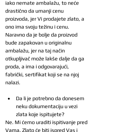
iako nemate ambalažu, to neće 
drastično da umanji cenu 
proizvoda, jer Vi prodajete zlato, a 
ono ima svoju težinu i cenu. 
Naravno da je bolje da proizvod 
bude zapakovan u originalnu 
ambalažu, jer na taj način 
otkupljivač može lakše dalje da ga 
proda, a ima i odgovarajući, 
fabrički, sertifikat koji se na njoj 
nalazi.
Da li je potrebno da donesem 
neku dokumentaciju u vezi 
zlata koje ispitujete?
Ne. Mi ćemo uraditi ispitivanje pred 
Vama. Zlato će biti ispred Vas i 