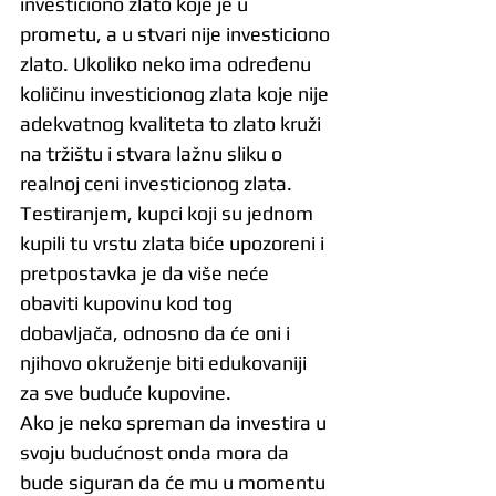
investiciono zlato koje je u 
prometu, a u stvari nije investiciono 
zlato. Ukoliko neko ima određenu 
količinu investicionog zlata koje nije 
adekvatnog kvaliteta to zlato kruži 
na tržištu i stvara lažnu sliku o 
realnoj ceni investicionog zlata. 
Testiranjem, kupci koji su jednom 
kupili tu vrstu zlata biće upozoreni i 
pretpostavka je da više neće 
obaviti kupovinu kod tog 
dobavljača, odnosno da će oni i 
njihovo okruženje biti edukovaniji 
za sve buduće kupovine.
Ako je neko spreman da investira u 
svoju budućnost onda mora da 
bude siguran da će mu u momentu 