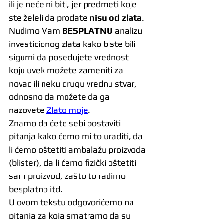
ili je neće ni biti, jer predmeti koje 
ste želeli da prodate 
nisu od zlata
.
Nudimo Vam 
BESPLATNU
 analizu 
investicionog zlata kako biste bili 
sigurni da posedujete vrednost 
koju uvek možete zameniti za 
novac ili neku drugu vrednu stvar, 
odnosno da možete da ga 
nazovete 
Zlato moje
.
Znamo da ćete sebi postaviti 
pitanja kako ćemo mi to uraditi, da 
li ćemo oštetiti ambalažu proizvoda 
(blister), da li ćemo fizički oštetiti 
sam proizvod, zašto to radimo 
besplatno itd.
U ovom tekstu odgovorićemo na 
pitanja za koja smatramo da su 