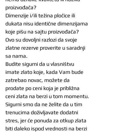
proizvođača?
Dimenzije i/ili težina pločice ili 
dukata nisu identične dimenzijama 
koje pišu na sajtu proizvođača?
Ovo su dovoljni razlozi da svoje 
zlatne rezerve proverite u saradnji 
sa nama.
Budite sigurni da u vlasništvu 
imate zlato koje, kada Vam bude 
zatrebao novac, možete da 
prodate po ceni koja je približna 
ceni zlata na berzi u tom momentu.
Sigurni smo da ne želite da u tim 
trenucima doživljavate dodatni 
stres, jer će ponuda za otkup zlata 
biti daleko ispod vrednosti na berzi 