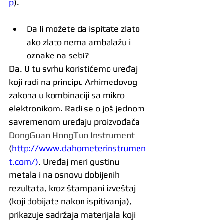
p
).
Da li možete da ispitate zlato 
ako zlato nema ambalažu i 
oznake na sebi?
Da. U tu svrhu koristićemo uređaj 
koji radi na principu Arhimedovog 
zakona u kombinaciji sa mikro 
elektronikom. Radi se o još jednom 
savremenom uređaju proizvođača 
DongGuan HongTuo Instrument 
(
http://www.dahometerinstrumen
t.com/
)
. Uređaj meri gustinu 
metala i na osnovu dobijenih 
rezultata, kroz štampani izveštaj 
(koji dobijate nakon ispitivanja), 
prikazuje sadržaja materijala koji 