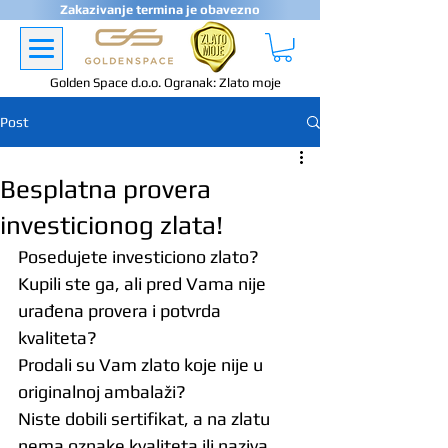
Zakazivanje termina je obavezno
Golden Space d.o.o. Ogranak: Zlato moje
Post
Besplatna provera
investicionog zlata!
Posedujete investiciono zlato?
Kupili ste ga, ali pred Vama nije 
urađena provera i potvrda 
kvaliteta?
Prodali su Vam zlato koje nije u 
originalnoj ambalaži?
Niste dobili sertifikat, a na zlatu 
nema oznake kvaliteta ili naziva 