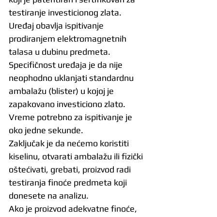
testiranje investicionog zlata. 
Uređaj obavlja ispitivanje 
prodiranjem elektromagnetnih 
talasa u dubinu predmeta. 
Specifičnost uređaja je da nije 
neophodno uklanjati standardnu 
ambalažu (blister) u kojoj je 
zapakovano investiciono zlato. 
Vreme potrebno za ispitivanje je 
oko jedne sekunde. 
Zaključak je da nećemo koristiti 
kiselinu, otvarati ambalažu ili fizički 
oštećivati, grebati, proizvod radi 
testiranja finoće predmeta koji 
donesete na analizu.
Ako je proizvod adekvatne finoće, 