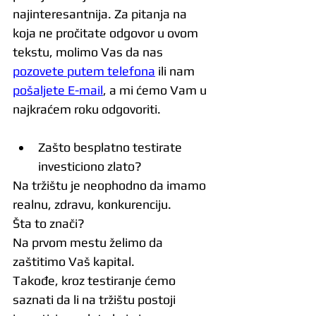
najinteresantnija. Za pitanja na 
koja ne pročitate odgovor u ovom 
tekstu, molimo Vas da nas 
pozovete putem telefona
 ili nam 
pošaljete E-mail
, a mi ćemo Vam u 
najkraćem roku odgovoriti.
Zašto besplatno testirate 
investiciono zlato?
Na tržištu je neophodno da imamo 
realnu, zdravu, konkurenciju.
Šta to znači?
Na prvom mestu želimo da 
zaštitimo Vaš kapital.
Takođe, kroz testiranje ćemo 
saznati da li na tržištu postoji 