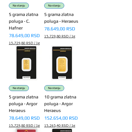
0
0
Na stanju
Na stanju
R
R
5 grama zlatna
5 grama zlatna
S
S
poluga - C.
poluga - Heraeus
D
D
p
p
Hafner
Price
78.649,00 RSD
e
e
Price
78.649,00 RSD
r
r
15.729,80 RSD
/
1g
1
1
1
15.729,80 RSD
/
1g
G
G
5
1
r
r
.
5
a
a
7
.
m
m
2
7
9
2
,
9
8
,
0
8
0
R
Na stanju
Na stanju
S
R
5 grama zlatna
10 grama zlatna
D
S
p
poluga - Argor
poluga - Argor
D
e
p
Heraeus
Heraeus
r
e
1
Price
Price
78.649,00 RSD
152.654,00 RSD
r
G
1
15.729,80 RSD
/
1g
15.265,40 RSD
/
1g
r
G
1
1
a