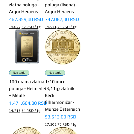
S
S
zlatna poluga -
poluga (livena) -
D
D
p
p
Argor Heraeus
Argor Heraeus
e
e
Price
Price
467.359,00 RSD
747.087,00 RSD
r
r
1
1
15.027,62 RSD
/
1g
14.941,74 RSD
/
1g
G
G
1
1
r
r
5
4
a
a
.
.
m
m
0
9
2
4
7
1
,
,
6
7
2
4
Na stanju
Na stanju
R
R
100 grama zlatna
1/10 unce
S
S
poluga - Heimerle
(3,11g) zlatnik
D
D
p
p
+ Meule
Bečki
e
e
filharmoničar -
Price
1.471.664,00 RSD
r
r
1
1
Münze Österreich
14.716,64 RSD
/
1g
G
G
1
Price
53.513,00 RSD
r
r
4
a
a
17.206,75 RSD
/
1g
.
m
m
1
7
7