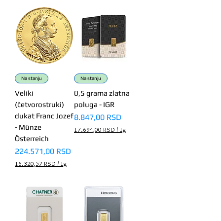
.
7
1
4
,
8
3
R
S
Na stanju
Na stanju
D
p
Veliki
0,5 grama zlatna
e
(četvorostruki)
poluga - IGR
r
dukat Franc Jozef
Price
1
8.847,00 RSD
G
- Münze
17.694,00 RSD
/
1g
r
1
Österreich
a
7
m
Price
224.571,00 RSD
.
6
16.320,57 RSD
/
1g
9
1
4
6
,
.
0
3
0
2
0
R
,