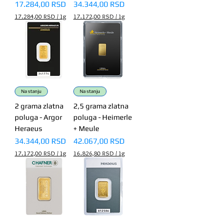
1
Price
Price
17.284,00 RSD
34.344,00 RSD
r
G
1
17.284,00 RSD
/
1g
17.172,00 RSD
/
1g
r
G
1
1
a
r
7
7
m
a
.
.
m
2
1
8
7
4
2
,
,
0
0
0
0
Na stanju
Na stanju
R
R
2 grama zlatna
2,5 grama zlatna
S
S
poluga - Argor
poluga - Heimerle
D
D
p
p
Heraeus
+ Meule
e
e
Price
Price
34.344,00 RSD
42.067,00 RSD
r
r
1
1
17.172,00 RSD
/
1g
16.826,80 RSD
/
1g
G
G
1
1
r
r
7
6
a
a
.
.
m
m
1
8
7
2
2
6
,
,
0
8