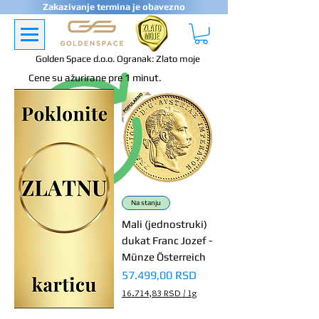
Zakazivanje termina je obavezno
Golden Space d.o.o. Ogranak: Zlato moje
Cene su ažurirane pre 1 minut.
Na stanju
Mali (jednostruki)
dukat Franc Jozef -
Münze Österreich
Price
57.499,00 RSD
16.714,83 RSD
/
1g
1
6