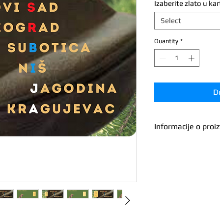
Izaberite zlato u kar
Select
Quantity
*
D
Informacije o proi
Proizvođač
Dužina
Širina