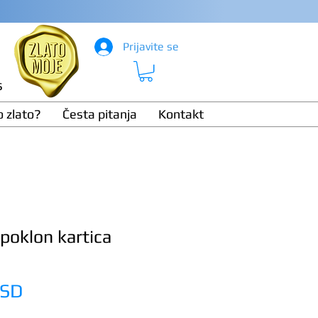
Prijavite se
s
o zlato?
Česta pitanja
Kontakt
 poklon kartica
Price
RSD