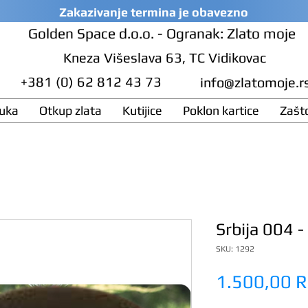
Zakazivanje termina je obavezno
Golden Space d.o.o. - Ogranak: Zlato moje
Kneza Višeslava 63, TC Vidikovac
+381 (0) 62 812 43 73
info@zlatomoje.r
ruka
Otkup zlata
Kutijice
Poklon kartice
Zašt
.
Srbija 004 -
SKU: 1292
1.500,00 