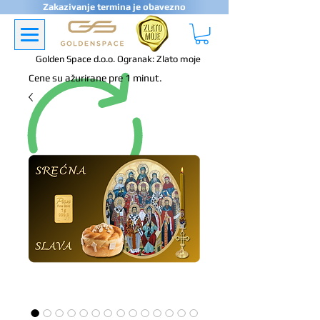
Zakazivanje termina je obavezno
Golden Space d.o.o. Ogranak: Zlato moje
Cene su ažurirane pre 1 minut.