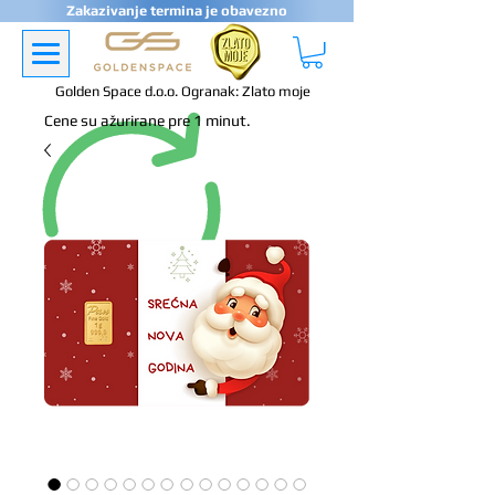
Zakazivanje termina je obavezno
Golden Space d.o.o. Ogranak: Zlato moje
Cene su ažurirane pre 1 minut.