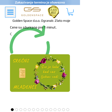
Zakazivanje termina je obavezno
Golden Space d.o.o. Ogranak: Zlato moje
Cene su ažurirane pre 1 minut.