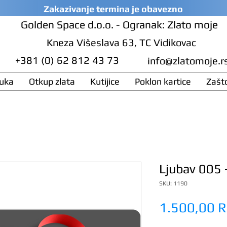
Zakazivanje termina je obavezno
Golden Space d.o.o. - Ogranak: Zlato moje
Kneza Višeslava 63, TC Vidikovac
+381 (0) 62 812 43 73
info@zlatomoje.r
ruka
Otkup zlata
Kutijice
Poklon kartice
Zašt
.
Ljubav 005 -
SKU: 1190
1.500,00 