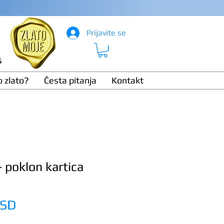
Prijavite se
s
o zlato?
Česta pitanja
Kontakt
 poklon kartica
Price
RSD