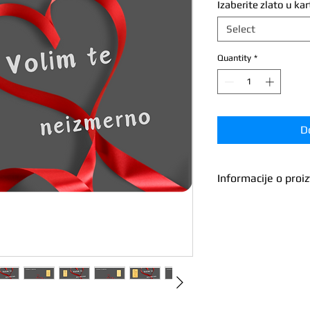
Izaberite zlato u kar
Select
Quantity
*
D
Informacije o proi
Proizvođač
Dužina
Širina