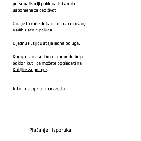
personalizaciji poklona i stvarate
uspomene za ceo život.
Ona je takođe dobar način za očuvanje
Vaših zlatnih poluga.
U jednu kutijicu staje jedna poluga.
Kompletan asortiman i ponudu boja
poklon kutijica možete pogledati na
Kutijice za poluge
.
Informacije o proizvodu
True
Težina u
23g
gramima, neto
Plaćanje i isporuka
Proizvođač
Zlato moje