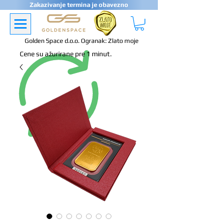
Zakazivanje termina je obavezno
Golden Space d.o.o. Ogranak: Zlato moje
Cene su ažurirane pre 1 minut.