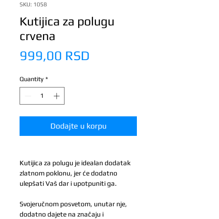
SKU: 1058
Kutijica za polugu
crvena
Price
999,00 RSD
Quantity
*
Dodajte u korpu
Kutijica za polugu je idealan dodatak
zlatnom poklonu, jer će dodatno
ulepšati Vaš dar i upotpuniti ga.
Svojeručnom posvetom, unutar nje,
dodatno dajete na značaju i