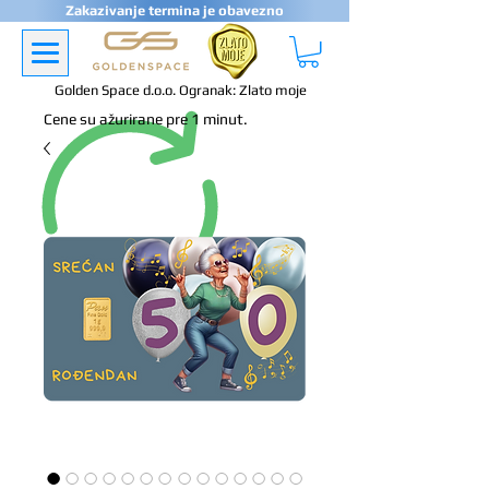
Zakazivanje termina je obavezno
Golden Space d.o.o. Ogranak: Zlato moje
Cene su ažurirane pre 1 minut.