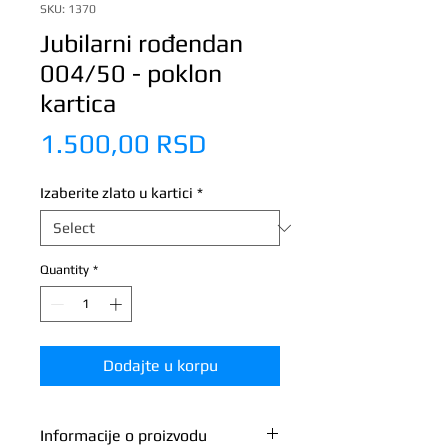
SKU: 1370
Jubilarni rođendan
004/50 - poklon
kartica
Price
1.500,00 RSD
Izaberite zlato u kartici
*
Quantity
*
Dodajte u korpu
Informacije o proizvodu