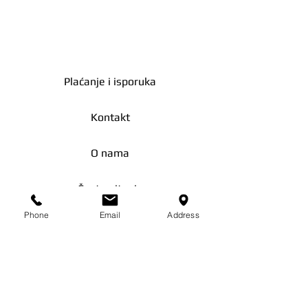
true
Proizvođač
Zlato moje
Plaćanje i isporuka
Dužina
86.00mm
Širina
54.00mm
Kontakt
Oblik
Pravougaoni
O nama
Proizvod
Da
dostupan za
Česta pitanja
isporuku
Phone
Email
Address
Zašto zlato?
Dimenzije
86.0mm x
ambalaže
54.0mm
Podaci
Status
Novo
pakovanja
Uslovi korišćenja