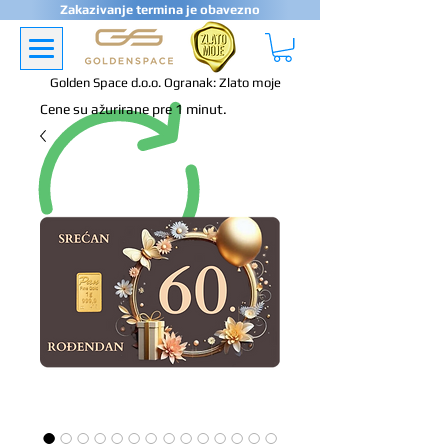
Zakazivanje termina je obavezno
Golden Space d.o.o. Ogranak: Zlato moje
Cene su ažurirane pre 1 minut.