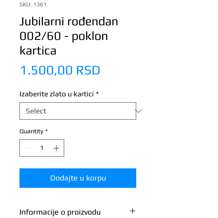
SKU: 1361
Jubilarni rođendan
002/60 - poklon
kartica
Price
1.500,00 RSD
Izaberite zlato u kartici
*
Quantity
*
Dodajte u korpu
Informacije o proizvodu