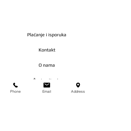
true
Proizvođač
Zlato moje
Plaćanje i isporuka
Dužina
86.00mm
Širina
54.00mm
Kontakt
Oblik
Pravougaoni
O nama
Proizvod
Da
dostupan za
Česta pitanja
isporuku
Phone
Email
Address
Zašto zlato?
Dimenzije
86.0mm x
ambalaže
54.0mm
Podaci
Status
Novo
pakovanja
Uslovi korišćenja