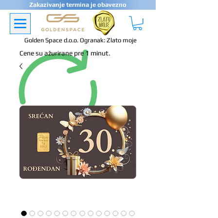
Zakazivanje termina je obavezno
Golden Space d.o.o. Ogranak: Zlato moje
Cene su ažurirane pre 1 minut.