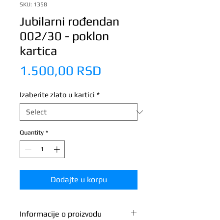
SKU: 1358
Jubilarni rođendan
002/30 - poklon
kartica
Price
1.500,00 RSD
Izaberite zlato u kartici
*
Quantity
*
Dodajte u korpu
Informacije o proizvodu