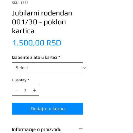
SKU: 1353
Jubilarni rođendan
001/30 - poklon
kartica
Price
1.500,00 RSD
Izaberite zlato u kartici
*
Quantity
*
Dodajte u korpu
Informacije o proizvodu