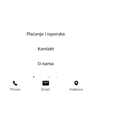
true
Proizvođač
Zlato moje
Plaćanje i isporuka
Dužina
86.00mm
Širina
54.00mm
Kontakt
Oblik
Pravougaoni
O nama
Proizvod
Da
dostupan za
Česta pitanja
isporuku
Phone
Email
Address
Zašto zlato?
Dimenzije
86.0mm x
ambalaže
54.0mm
Podaci
Status
Novo
pakovanja
Uslovi korišćenja