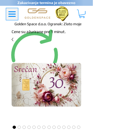
Zakazivanje termina je obavezno
Golden Space d.o.o. Ogranak: Zlato moje
Cene su ažurirane pre 1 minut.