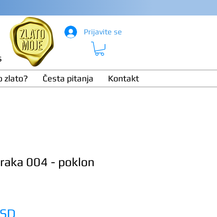
Prijavite se
s
o zlato?
Česta pitanja
Kontakt
braka 004 - poklon
Price
RSD