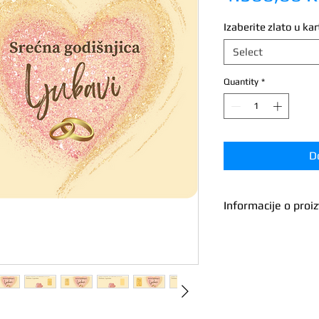
Izaberite zlato u kar
Select
Quantity
*
D
Informacije o proi
Proizvođač
Dužina