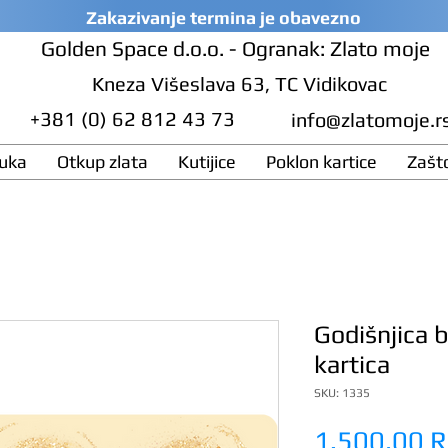
Zakazivanje termina je obavezno
Golden Space d.o.o. - Ogranak: Zlato moje
Kneza Višeslava 63, TC Vidikovac
+381 (0) 62 812 43 73
info@zlatomoje.r
ruka
Otkup zlata
Kutijice
Poklon kartice
Zašt
.
Godišnjica 
kartica
SKU: 1335
1.500,00 