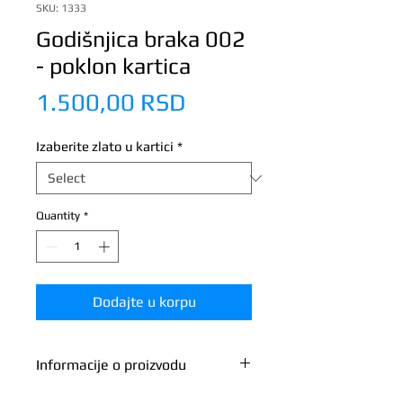
SKU: 1333
Godišnjica braka 002
- poklon kartica
Price
1.500,00 RSD
Izaberite zlato u kartici
*
Quantity
*
Dodajte u korpu
Informacije o proizvodu