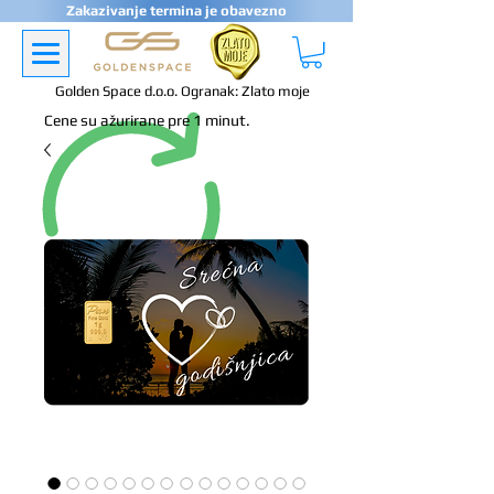
Zakazivanje termina je obavezno
Golden Space d.o.o. Ogranak: Zlato moje
Cene su ažurirane pre 1 minut.